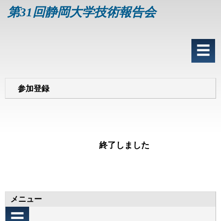
メ
第31回静岡大学技術報告会
イ
ン
コ
メ
ン
☰
イ
テ
ン
ン
ナ
ツ
ビ
に
参加登録
ゲ
移
ー
動
シ
ョ
ン
終了しました
メニュー
☰